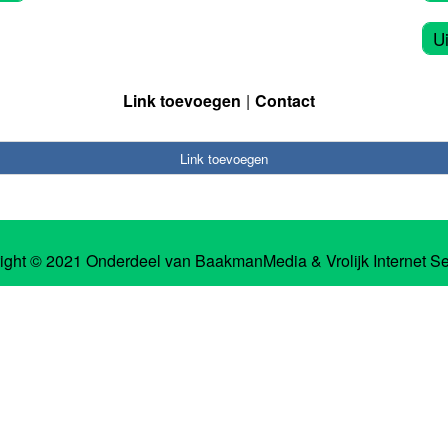
U
Link toevoegen
Contact
Link toevoegen
ight © 2021 Onderdeel van
BaakmanMedia
&
Vrolijk Internet S