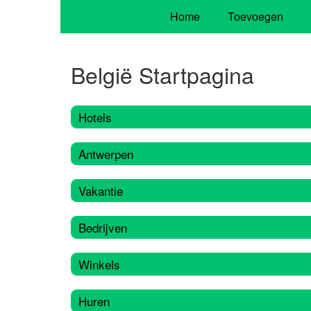
Home
Toevoegen
België Startpagina
Hotels
Antwerpen
Vakantie
Bedrijven
Winkels
Huren