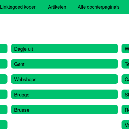
Linktegoed kopen
Artikelen
Alle dochterpagina's
Dagje uit
W
Gent
T
Webshops
C
Brugge
S
Brussel
R
V