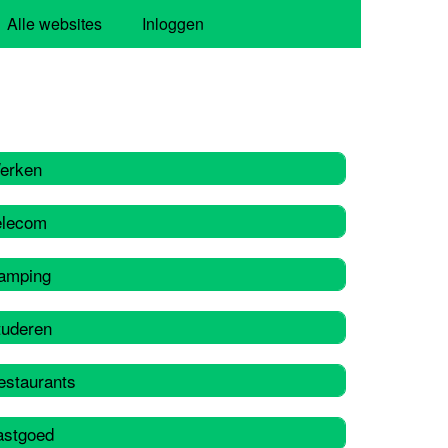
Alle websites
Inloggen
erken
elecom
amping
tuderen
estaurants
astgoed