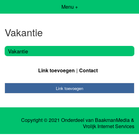
Menu +
Vakantie
Vakantie
Link toevoegen
Contact
Link toevoegen
Copyright © 2021 Onderdeel van
BaakmanMedia
&
Vrolijk Internet Services